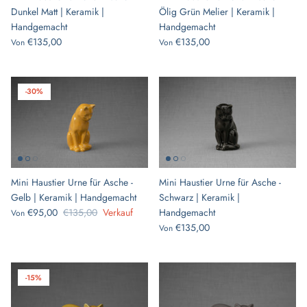
-31%
-31%
Dunkel Matt | Keramik |
Ölig Grün Melier | Keramik |
Handgemacht
Handgemacht
€135,00
€135,00
Von
Von
-30%
 Pfote „Legacy“ |
Tierurnen mit Teelicht - Blaue Melange
Tierurnen
| Keramikurne
Melange 
rkauf
€45,00
€65,00
Verkauf
€45,
Von
Von
Mini Haustier Urne für Asche -
Mini Haustier Urne für Asche -
Gelb | Keramik | Handgemacht
Schwarz | Keramik |
€95,00
€135,00
Verkauf
Handgemacht
Von
€135,00
Von
-15%